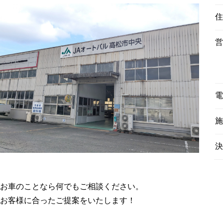
住
営
電
施
決
お車のことなら何でもご相談ください。
お客様に合ったご提案をいたします！