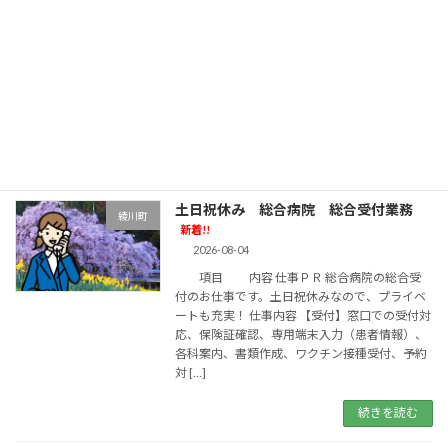
項目 内容 仕事ＰＲ 医師の指示のもと
診断書作成やカルテ入力等を行うお仕事です。
土日祝休みなので、プライベートも充実！ 仕事
内容 【医師事務作業補助】医師の指示のもとで
診断書・処方箋の作成、カルテ入力、各種証明
書 […]
続きを読む
土日祝休み 総合病院 総合受付業務
綾川町
新着!!
2026-08-04
項目 内容 仕事ＰＲ 総合病院の総合受
付のお仕事です。土日祝休みなので、プライベ
ートも充実！ 仕事内容 【受付】窓口での受付対
応、保険証確認、専用端末入力（患者情報）、
各科案内、書類作成、ワクチン接種受付、予約
対 […]
続きを読む