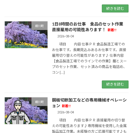
続きを読む
1日8時間のお仕事 食品のセット作業
綾川町
直接雇用の可能性あります！
新着!!
2026-08-04
項目 内容 仕事ＰＲ 食品製造工場での
お仕事です。長期見込みあるお仕事です。直接
雇用切り替えの可能性があります♪ 仕事内容
【食品製造工場でのラインでの作業】麺とスー
プのセット作業、セット済みの商品を箱詰め、
コン […]
続きを読む
鋼板切断加工などの専用機械オペレーシ
綾川町
ョン
新着!!
2026-08-04
項目 内容 仕事ＰＲ 直接雇用の切り替
えの可能性あります♪専用機械を使用した金属
製品加工作業。未経験の方ご応募可能です♪も