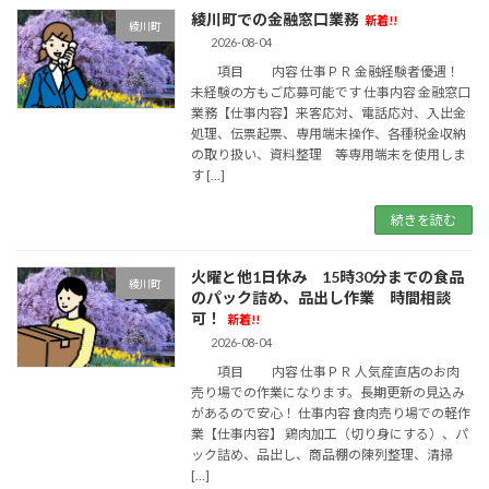
綾川町での金融窓口業務
新着!!
綾川町
2026-08-04
項目 内容 仕事ＰＲ 金融経験者優遇！
未経験の方もご応募可能です 仕事内容 金融窓口
業務【仕事内容】来客応対、電話応対、入出金
処理、伝票起票、専用端末操作、各種税金収納
の取り扱い、資料整理 等専用端末を使用しま
す […]
続きを読む
火曜と他1日休み 15時30分までの食品
綾川町
のパック詰め、品出し作業 時間相談
可！
新着!!
2026-08-04
項目 内容 仕事ＰＲ 人気産直店のお肉
売り場での作業になります。長期更新の見込み
があるので安心！ 仕事内容 食肉売り場での軽作
業【仕事内容】 鶏肉加工（切り身にする）、パ
ック詰め、品出し、商品棚の陳列整理、清掃
[…]