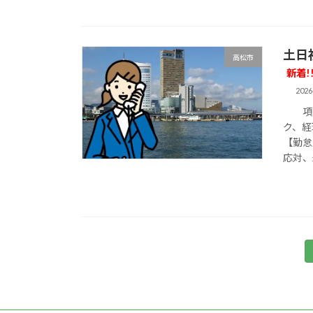
土日
高松市
新着!
2026
項目
ク、経
【勤怠
応対、
投
稿
の