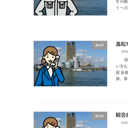
をお願
ｔ～20
高松
高松市
2026
項目
い方も
容 金
票、専
総合
高松市
2026