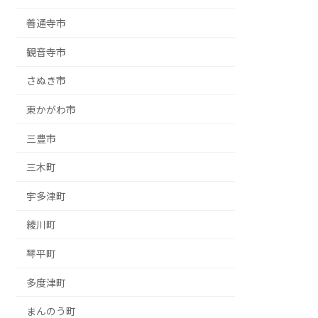
善通寺市
観音寺市
さぬき市
東かがわ市
三豊市
三木町
宇多津町
綾川町
琴平町
多度津町
まんのう町