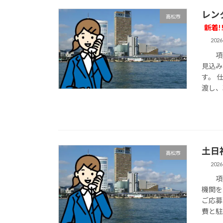
レン
高松市
新着!
2026
項目
見込み
す。 
渡し、
土日
高松市
2026
項目
機関を
ご応募
費と駐