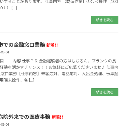
いすることがあります。 仕事内容 【製造作業】①ｸﾚｰﾝ操作（100
0ｔ） […]
続きを読む
市での金融窓口業務
新着!!
-08-04
 内容 仕事ＰＲ 金融経験者の方はもちろん、ブランクの長
経験を活かすチャンス！！お気軽にご応募くださいませ♪ 仕事内
融窓口業務【仕事内容】来客応対、電話応対、入出金処理、伝票起
用端末操作、各 […]
続きを読む
病院外来での医療事務
新着!!
-08-04