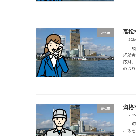
高松
高松市
2026
項目
経験者
応対、
の取り
資格
高松市
2026
項目
相談を