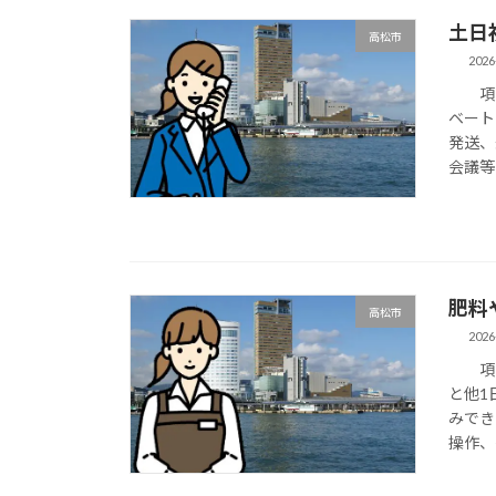
土日
高松市
2026
項目
ベート
発送、
会議等
肥料
高松市
2026
項目
と他1
みでき
操作、