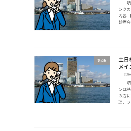
項目
ンクの
内容 
診療会
土日
高松市
メイ
2026
項目
ンは基
の方に
理、フ