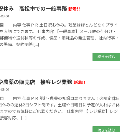
祝休み 高松市での一般事務
新着!!
-08-04
 内容 仕事ＰＲ 土日祝お休み。残業はほとんどなくプライ
を大切にできます。 仕事内容 【一般事務】メール便の仕分け・
郵便物や送付状等の作成、備品・消耗品の発注管理、社内行事・
の準備、契約関係 […]
続きを読む
や農薬の販売店 接客レジ業務
新着!!
-08-04
 内容 仕事ＰＲ 肥料･農薬の知識は要りません！火曜定休日
日休みの週休2日シフト制です。土曜や日曜日に予定が入ればお休
ますのでお気軽にご応募ください。 仕事内容 【 レジ業務】レジ
接客対応、 […]
続きを読む