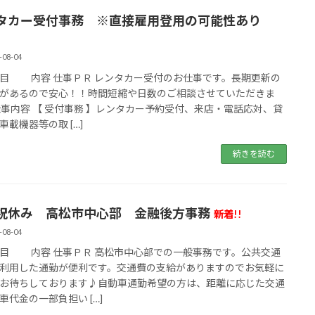
タカー受付事務 ※直接雇用登用の可能性あり
!
-08-04
 内容 仕事ＰＲ レンタカー受付のお仕事です。長期更新の
があるので安心！！時間短縮や日数のご相談させていただきま
仕事内容 【 受付事務 】レンタカー予約受付、来店・電話応対、貸
車載機器等の取 […]
続きを読む
祝休み 高松市中心部 金融後方事務
新着!!
-08-04
 内容 仕事ＰＲ 高松市中心部での一般事務です。公共交通
利用した通勤が便利です。交通費の支給がありますのでお気軽に
お待ちしております♪自動車通勤希望の方は、距離に応じた交通
車代金の一部負担い […]