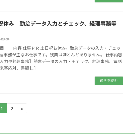
祝休み 勤怠データ入力とチェック、経理事務等
!
-08-04
 内容 仕事ＰＲ 土日祝お休み。勤怠データの入力・チェッ
理事務が主なお仕事です。残業はほとんどありません。 仕事内容
入力や経理事務】勤怠データの入力・チェック、経理事務、電話
来客応対、書類 […]
続きを読む
1
2
»
固
固
定
定
ペ
ペ
ー
ー