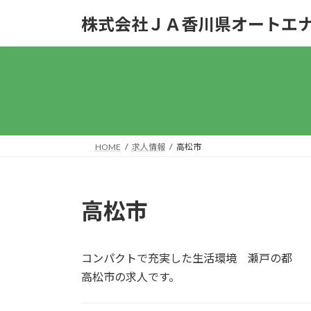
コ
ナ
株式会社ＪＡ香川県オートエ
ン
ビ
テ
ゲ
ン
ー
ツ
シ
へ
ョ
ス
ン
キ
に
ッ
移
HOME
求人情報
高松市
プ
動
高松市
コンパクトで充実した生活環境 瀬戸の都
高松市の求人です。