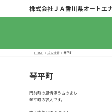
コ
ナ
株式会社ＪＡ香川県オートエ
ン
ビ
テ
ゲ
ン
ー
ツ
シ
へ
ョ
ス
ン
キ
に
ッ
移
HOME
求人情報
琴平町
プ
動
琴平町
門前町の風情漂う古のまち
琴平町の求人です。