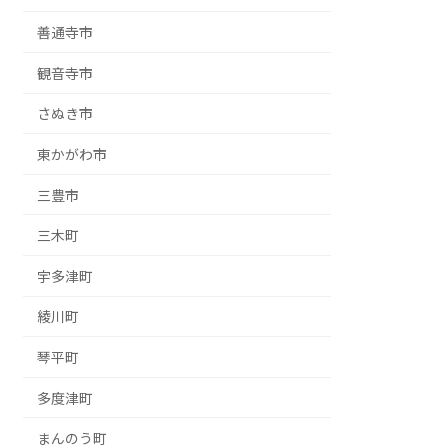
善通寺市
観音寺市
さぬき市
東かがわ市
三豊市
三木町
宇多津町
綾川町
琴平町
多度津町
まんのう町