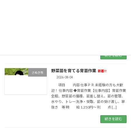
ゴルフ製品の製造・組立・梱包作業
さぬき市
新着!!
2026-08-04
項目 内容 仕事ＰＲ 未経験者歓迎！
ゴルフクラブの組立や塗装作業です 仕事内容
【ゴルフクラブの製造・組立・梱包】部品の組
み立てカーボンシャフトの塗装品質チェック
等 時 給 1,250円～ 利 点 ・未経 […]
続きを読む
野菜苗を育てる育苗作業
新着!!
さぬき市
2026-08-04
項目 内容 仕事ＰＲ 未経験の方も大歓
迎！ 仕事内容 ◆育苗作業【仕事内容】育苗作業
全般、野菜苗の播種、苗差し替え、苗の管理、
水やり、トレー洗浄・受取、苗の受け渡し、草
抜き 等 時 給 1,250円～ 利 点 […]
続きを読む