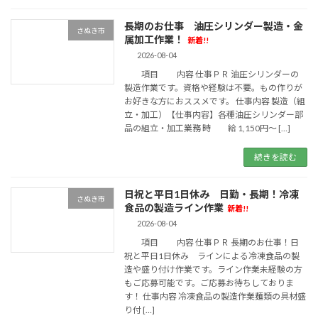
長期のお仕事 油圧シリンダー製造・金
さぬき市
属加工作業！
新着!!
2026-08-04
項目 内容 仕事ＰＲ 油圧シリンダーの
製造作業です。資格や経験は不要。もの作りが
お好きな方におススメです。 仕事内容 製造（組
立・加工）【仕事内容】各種油圧シリンダー部
品の組立・加工業務 時 給 1,150円～ […]
続きを読む
日祝と平日1日休み 日勤・長期！冷凍
さぬき市
食品の製造ライン作業
新着!!
2026-08-04
項目 内容 仕事ＰＲ 長期のお仕事！日
祝と平日1日休み ラインによる冷凍食品の製
造や盛り付け作業です。ライン作業未経験の方
もご応募可能です。ご応募お待ちしておりま
す！ 仕事内容 冷凍食品の製造作業麺類の具材盛
り付 […]