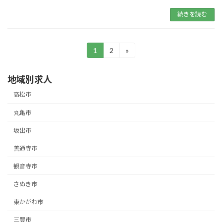
続きを読む
投
1
2
»
固
固
定
定
稿
ペ
ペ
地域別求人
ー
ー
の
ジ
ジ
高松市
ペ
丸亀市
ー
坂出市
ジ
送
善通寺市
り
観音寺市
さぬき市
東かがわ市
三豊市